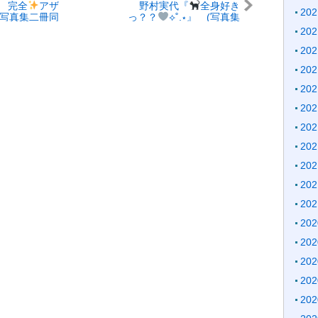
 完全
アザ
野村実代『
全身好き
20
写真集二冊同
っ？？
⟡˚.⋆』 (写真集
 その2 『－
オフショット
)
20
ｉｏｎ－』
20
20
20
20
20
20
20
20
20
20
20
20
20
20