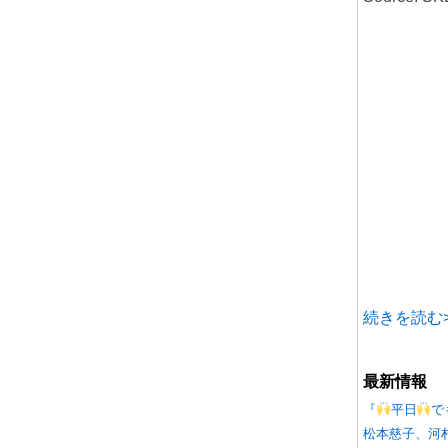
続きを読む>
最新情報
『
平日
で
松本慈子、河