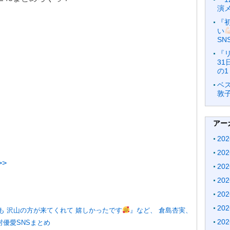
演
『
い
SN
『
3
の1
ベ
敦
アー
20
20
>
20
20
20
20
も 沢山の方が来てくれて 嬉しかったです
』など、 倉島杏実、
20
村優愛SNSまとめ