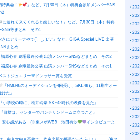
初特典会！
』など、7月30日（木）特典会参加メンバーSNS
20
の2
20
に連れて来てくれると嬉しいな！』など、7月30日（木）特典
20
SNS等まとめ その1
20
リーナやで(ˆ꜆ . ̫ . ).ᐟ.ᐟ』など、GIGA Special LIVE 出演
20
NSまとめ
20
究生 福原心春 劇場最終公演 出演メンバーSNSなどまとめ その2
20
20
究生 福原心春 劇場最終公演 出演メンバーSNSなどまとめ その1
20
ベストジュエリー
ドレッサー賞を受賞
20
『NMB48のオーディションを4回受け、SKE48も、11期生オー
20
受けた』
20
『小学校の時に、松井玲奈 SKE48時代の映像を見た』
20
『目標は、センターでバンテリンドームに立つこと』
20
、安心感がある (※東スポWEB 池田有沙
インタビューよ
20
20
は、中京大中京高校で、吹奏楽部の部長だったらしい、、 (東ス