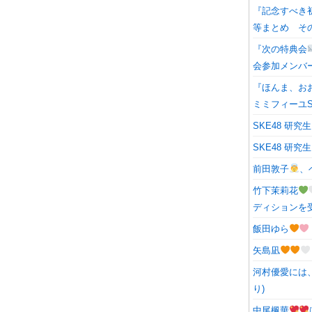
『記念すべき
等まとめ そ
『次の特典会
会参加メンバー
『ほんま、おおきにア
ミミフィーユS
SKE48 研
SKE48 研
前田敦子
、
竹下茉莉花
ディションを
飯田ゆら
矢島凪
河村優愛には
り)
中尾楓華