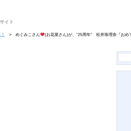
ナサイト
っ！
めぐみこさん
(お花屋さん)が、”25周年” 松井珠理奈『お
検
索: