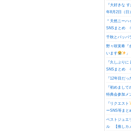
『大好きな 
年8月2日（日
＂天然ニーハイ
SNSまとめ 
千秋とパッパラ
野々咲実希『
います
」
『久しぶりに
SNSまとめ 
『12年目だった
『初めまして
特典会参加メン
『リクエスト
ーSNS等まと
ベストジュエ
ル 【推しカ