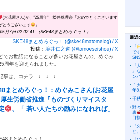
(お花屋さん)が、”25周年” 松井珠理奈『おめでとうございます
がとうございます
』
年5月7日 02:02:41 （SKE48まとめろぐっ！）
最近
SKE48まとめろぐっ！ (@ske48matomelog) / X
『
投稿：
境井仁之道 (@tomoeseishou) / X
で
でお世話になることが多いお花屋さんの、めぐみ
SN
25周年を迎えられました。
『
』な
事は、コチラ ↓ ↓ ↓
ンバ
＂天
E48まとめろぐっ！ : めぐみこさん(お花屋
年
、厚生労働省推進『ものづくりマイスタ
千
野
定
、「 若い人たちの励みになれれば」
表
目
『
ど、
 SKE48まとめろぐっ！
『1