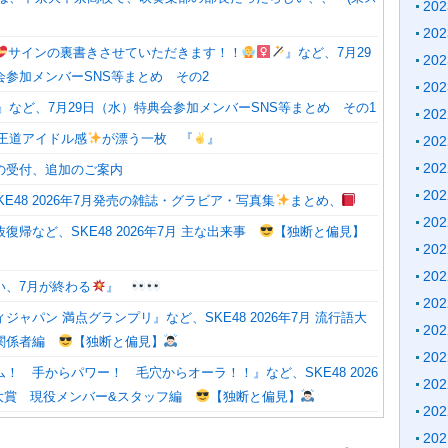
20
20
サインの裏書きさせていただきます！！
』など、7月29
20
会参加メンバーSNS等まとめ その2
20
』など、7月29日（水）特典会参加メンバーSNS等まとめ その1
20
王道アイドル感
が漂う一枚 『
』
20
20
の受付、追加のご案内
20
0】SKE48 2026年7月発売の雑誌・グラビア・写真集
まとめ、
20
復帰など、SKE48 2026年7月 主な出来事
【独断と偏見】
20
20
い、7月が終わる
』
20
ジャパン 満点グランプリ』など、SKE48 2026年7月 流行語大
20
、関係者編
【独断と偏見】
20
！ 手からパワー！ 毛穴からオーラ！！』など、SKE48 2026
20
語大賞 現役メンバー&スタッフ編
【独断と偏見】
20
20