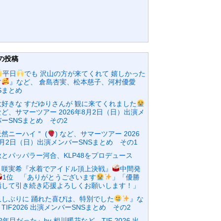
の投稿
平日
でも 沢山の方が来てくれて 嬉しかった
す
』など、 倉島杏実、松本慈子、河村優愛
Sまとめ
大好きな すだゆりさんが 観に来てくれました
ど、サマーツアー 2026年8月2日（日）出演メ
ーSNSまとめ その2
然ニーハイ＂ (
) など、サマーツアー 2026
8月2日（日）出演メンバーSNSまとめ その1
秋とパッパラー河合、KLP48をプロデュース
々咲実希『水着でアイドル頂上決戦』
中間発
1位 「ありがとうございます
」「優勝
指して引き続き応援よろしくお願いします！」
久しぶりに 踊れた喜びは、特別でした
』な
TIF2026 出演メンバーSNSまとめ その2
2年目だった』by 相川暖花など、TIF 2026 出