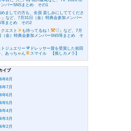
メンバーSNSまとめ その1
初めましての方も、全員 楽しみにしててくださ
』など、7月31日（金）特典会参加メンバー
S等まとめ その2
リクエスト
も待ってるね！
♡』など、7月
1日（金）特典会参加メンバーSNS等まとめ そ
ストジュエリー
ドレッサー賞を受賞した前田
子、あっちゃん
スマイル 【推しカメラ】
カイブ
26年8月
26年7月
26年6月
26年5月
26年4月
26年3月
26年2月