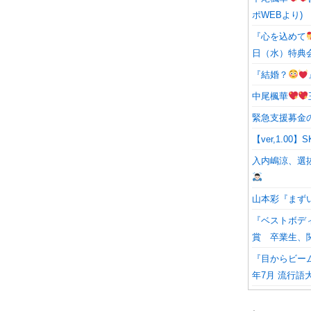
ポWEBより)
『心を込めて
日（水）特典
『結婚？
中尾楓華
緊急支援募金
【ver,1.0
入内嶋涼、選抜
山本彩『まず
『ベストボディ
賞 卒業生
『目からビーム
年7月 流行