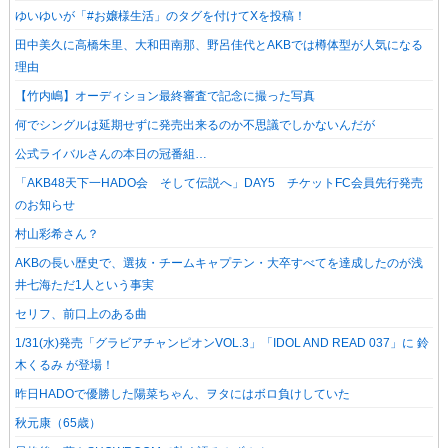
ゆいゆいが「#お嬢様生活」のタグを付けてXを投稿！
田中美久に高橋朱里、大和田南那、野呂佳代とAKBでは樽体型が人気になる
理由
【竹内嶋】オーディション最終審査で記念に撮った写真
何でシングルは延期せずに発売出来るのか不思議でしかないんだが
公式ライバルさんの本日の冠番組…
「AKB48天下一HADO会 そして伝説へ」DAY5 チケットFC会員先行発売
のお知らせ
村山彩希さん？
AKBの長い歴史で、選抜・チームキャプテン・大卒すべてを達成したのが浅
井七海ただ1人という事実
セリフ、前口上のある曲
1/31(水)発売「グラビアチャンピオンVOL.3」「IDOL AND READ 037」に 鈴
木くるみ が登場！
昨日HADOで優勝した陽菜ちゃん、ヲタにはボロ負けしていた
秋元康（65歳）