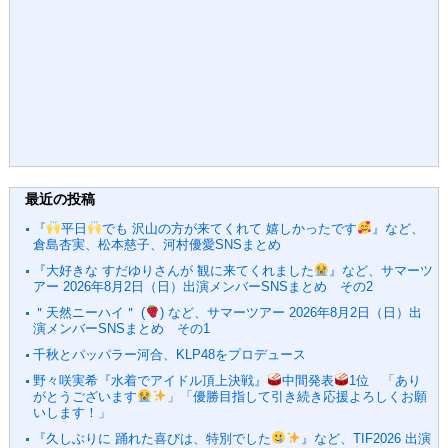
最近の投稿
『
平日
でも 沢山の方が来てくれて 嬉しかったです
』など、
倉島杏実、松本慈子、河村優愛SNSまとめ
『大好きな すだゆりさんが 観に来てくれました
』など、サマーツ
アー 2026年8月2日（日）出演メンバーSNSまとめ その2
＂天然ニーハイ＂ (
) など、サマーツアー 2026年8月2日（日）出
演メンバーSNSまとめ その1
千秋とパッパラー河合、KLP48をプロデュース
野々咲実希『水着でアイドル頂上決戦』
中間発表
1位 「あり
がとうございます
」「優勝目指して引き続き応援よろしくお願
いします！」
『久しぶりに 踊れた喜びは、特別でした
』など、TIF2026 出演