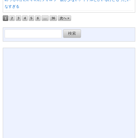
なすぎる
1
2
3
4
5
6
…
36
次へ »
検
索: