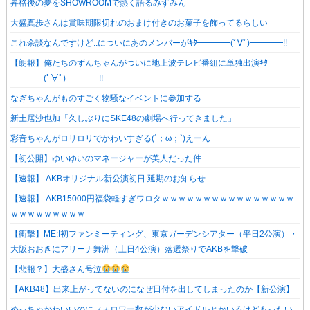
昇格後の夢をSHOWROOMで熱く語るみずみん
大盛真歩さんは賞味期限切れのおまけ付きのお菓子を飾ってるらしい
これ余談なんですけど..についにあのメンバーがｷﾀ━━━━(ﾟ∀ﾟ)━━━━!!
【朗報】俺たちのずんちゃんがついに地上波テレビ番組に単独出演ｷﾀ
━━━━(ﾟ∀ﾟ)━━━━!!
なぎちゃんがものすごく物騒なイベントに参加する
新土居沙也加「久しぶりにSKE48の劇場へ行ってきました」
彩音ちゃんがロリロリでかわいすぎる(´；ω；`)えーん
【初公開】ゆいゆいのマネージャーが美人だった件
【速報】 AKBオリジナル新公演初日 延期のお知らせ
【速報】 AKB15000円福袋軽すぎワロタｗｗｗｗｗｗｗｗｗｗｗｗｗｗｗｗ
ｗｗｗｗｗｗｗｗｗ
【衝撃】ME:I初ファンミーティング、東京ガーデンシアター（平日2公演）・
大阪おおきにアリーナ舞洲（土日4公演）落選祭りでAKBを撃破
【悲報？】大盛さん号泣
【AKB48】出来上がってないのになぜ日付を出してしまったのか【新公演】
めっちゃかわいいのにフォロワー数が少ないアイドルとかいるけどもったい