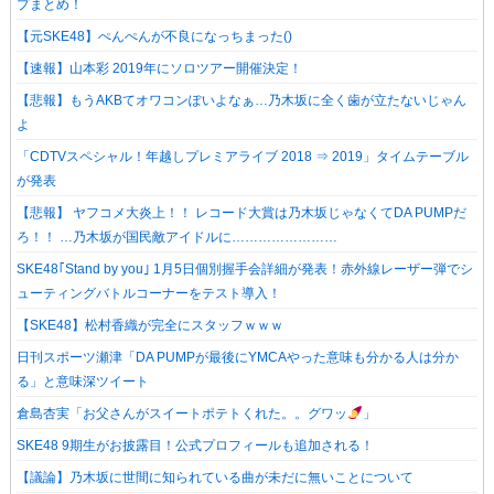
プまとめ！
【元SKE48】ぺんぺんが不良になっちまった()
【速報】山本彩 2019年にソロツアー開催決定！
【悲報】もうAKBてオワコンぽいよなぁ…乃木坂に全く歯が立たないじゃん
よ
「CDTVスペシャル！年越しプレミアライブ 2018 ⇒ 2019」タイムテーブル
が発表
【悲報】 ヤフコメ大炎上！！ レコード大賞は乃木坂じゃなくてDA PUMPだ
ろ！！ …乃木坂が国民敵アイドルに……………………
SKE48｢Stand by you｣ 1月5日個別握手会詳細が発表！赤外線レーザー弾でシ
ューティングバトルコーナーをテスト導入！
【SKE48】松村香織が完全にスタッフｗｗｗ
日刊スポーツ瀬津「DA PUMPが最後にYMCAやった意味も分かる人は分か
る」と意味深ツイート
倉島杏実「お父さんがスイートポテトくれた。。グワッ
」
SKE48 9期生がお披露目！公式プロフィールも追加される！
【議論】乃木坂に世間に知られている曲が未だに無いことについて