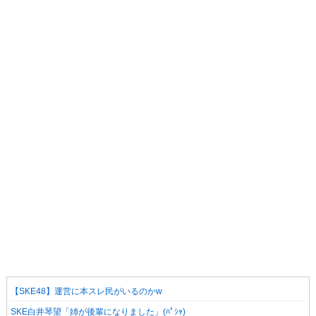
【SKE48】運営に本スレ民がいるのかw
SKE白井琴望「姉が後輩になりました」(ﾊﾟｼｬ)