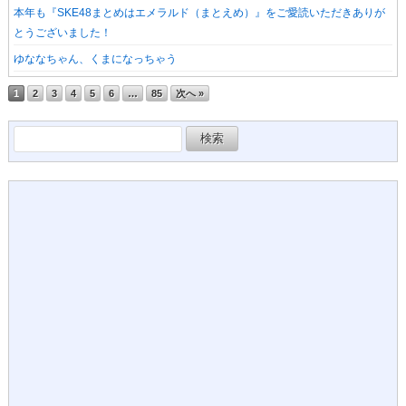
本年も『SKE48まとめはエメラルド（まとえめ）』をご愛読いただきありが
とうございました！
ゆななちゃん、くまになっちゃう
1
2
3
4
5
6
…
85
次へ »
検
索: