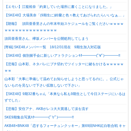
【エモい】江籠裕奈「約束していた場所に書くことになりました。」
【SKE48】大場美奈「(9期生に)鈴蘭と色々教えてあげられたらいいなぁ… 」
【朗報】 須田亜香里さんの年末年始スケジュールをご覧くださいｗｗｗｗ
ｗｗｗｗｗｗｗｗｗｗｗｗｗｗｗ
須田亜香里さん、欅坂メンバーを公開処刑してしまう
[寄稿] SKE48メンバー一覧 18/12/31現在 9期生加入対応版
【SKE48】個別握手会に新しいアトラクションｷﾀ━━━━(ﾟ∀ﾟ)━━━━!!
【悲報】山本彩、ネタバレにブチ切れでツイッターに鍵をかけるｗｗｗｗｗ
ｗｗ
山本彩「大事に準備して温めてお知らせしようと思ってるのに。。公式じゃ
ないものを見ないで下さい拡散しないで下さい」
【SKE48】9期32番ちゃん「本来なら私も9期生として今日ステージにいるは
ずでした」
【悲報】安住アナ、AKBがレコ大大賞逃して涙を流す
SKE9期集合写真ｷﾀ━━━━(ﾟ∀ﾟ)━━━━!!
AKB48×BNK48「恋するフォーチュンクッキー」第69回NHK紅白歌合戦 キャ