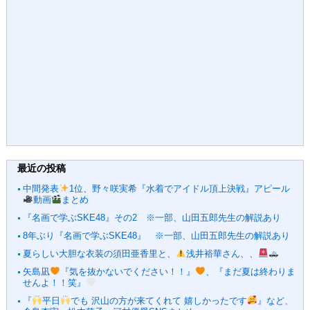
最近の投稿
中間発表
1位、野々咲実希『水着でアイドル頂上決戦』アピール
動画
まとめ
『名画で学ぶSKE48』その2 ※一部、山田五郎先生の解説あり
8年ぶり『名画で学ぶSKE48』 ※一部、山田五郎先生の解説あり
夏らしい大胆な衣装の須田亜香里と、
浅井裕華さん、、
矢島凪
『気を抜かないでください！！』
、『まだ夏は終わりま
せんよ！！笑』
『
平日
でも 沢山の方が来てくれて 嬉しかったです
』など、