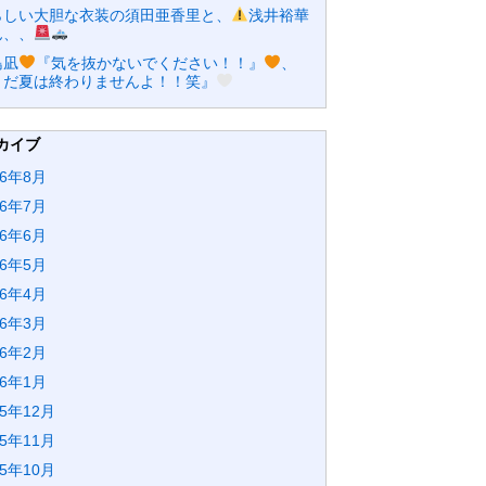
らしい大胆な衣装の須田亜香里と、
浅井裕華
ん、、
島凪
『気を抜かないでください！！』
、
まだ夏は終わりませんよ！！笑』
カイブ
26年8月
26年7月
26年6月
26年5月
26年4月
26年3月
26年2月
26年1月
25年12月
25年11月
25年10月