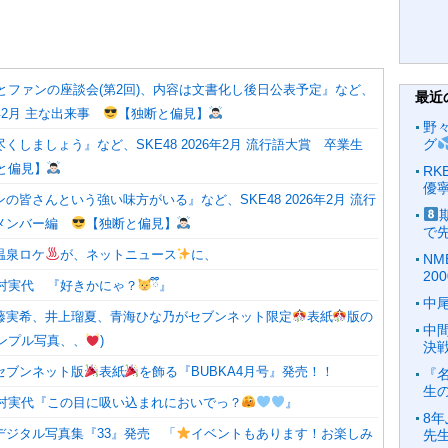
営とファンの座談会(第2回)、内容は文書化し後日公表予定』など、
最近
26年2月 主な出来事
【独断と偏見】
野
グ
くしましょう』など、SKE48 2026年2月 流行語大賞 卒業生
と偏見】
R
優
の皆さんという強い味方がいる』など、SKE48 2026年2月 流行
役メンバー編
【独断と偏見】
で
温泉ロケ
が、ネットニュース
に、
NM
20
村実代 『好きかにゃ？
ྀི』
中
藤実希、井上瑠夏、青海ひな乃がセブンネット限定
表紙
版の
中
ンプル写真、、
)
決
セブンネット版
表紙
を飾る『BUBKA4月号』発売！！
『
生
村実代『この目に吸い込まれにおいでっ？
』
8
デジタル写真集『33』発売 「
イベントもあります！お楽しみ
先