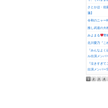
さとかほ・佐
箋】
令和のニャーK
推し武道の大
みよまる
野
北川愛乃『こ
『みんなよく
ル出演メンバー
『泣きすぎて
出演メンバーS
1
2
3
4