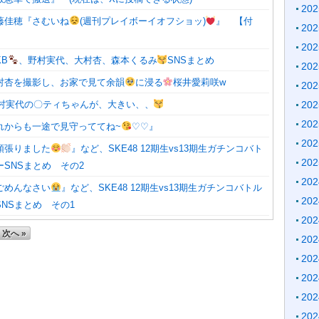
20
藤佳穂『さむいね
(週刊プレイボーイオフショッ)
』 【付
20
20
B
、野村実代、大村杏、森本くるみ
SNSまとめ
20
村杏を撮影し、お家で見て余韻
に浸る
桜井愛莉咲w
20
村実代の〇ティちゃんが、大きい、、
20
20
れからも一途で見守っててね~
♡♡』
20
頑張りました
』など、SKE48 12期生vs13期生ガチンコバト
20
SNSまとめ その2
20
ごめんなさい
』など、SKE48 12期生vs13期生ガチンコバトル
20
NSまとめ その1
20
次へ »
20
20
20
20
20