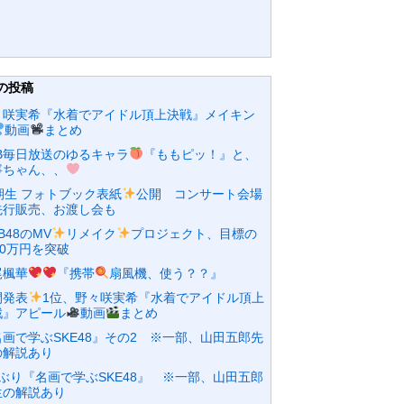
の投稿
々咲実希『水着でアイドル頂上決戦』メイキン
動画
まとめ
KB毎日放送のゆるキャラ
『ももピッ！』と、
寧ちゃん、、
期生 フォトブック表紙
公開 コンサート会場
先行販売、お渡し会も
B48のMV
リメイク
プロジェクト、目標の
00万円を突破
尾楓華
『携帯
扇風機、使う？？』
間発表
1位、野々咲実希『水着でアイドル頂上
戦』アピール
動画
まとめ
名画で学ぶSKE48』その2 ※一部、山田五郎先
の解説あり
年ぶり『名画で学ぶSKE48』 ※一部、山田五郎
生の解説あり