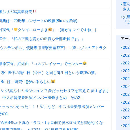
夏
さ
4年ぶりの写真集発売
矢
特典は、20周年コンサートの映像(Blu-ray収録)
『
村実代『
クシイエローまき
』 (肩がキレイですね。)
アー
昇子、『私の正義も貴方の正義も全部正解です。』
20
 ハウステンボス、使徒専用迎撃要塞都市に (※エヴァのアトラク
20
20
篠原京香、紅組曲 『コスプレイヤー』でセンター
20
皇・徳仁陛下の誕生日（今日）と同じ誕生日という奇跡の猫。
20
Bには、研究生()がいるらしい
20
4! ヨロシク!真ん中のポジションで 夢だったセリフを言えて 夢すぎまし
20
、中スポ音楽祭出演メンバーSNSまとめ その2
20
っっっっつかった！！！
』など、中スポ音楽祭出演メンバー
20
その1
20
のNMB48坂下真心『ラスト1キロ弱で脱水症状で意識がなくな
20
救急車で搬送』 (現在は、Xに投稿できる状態)