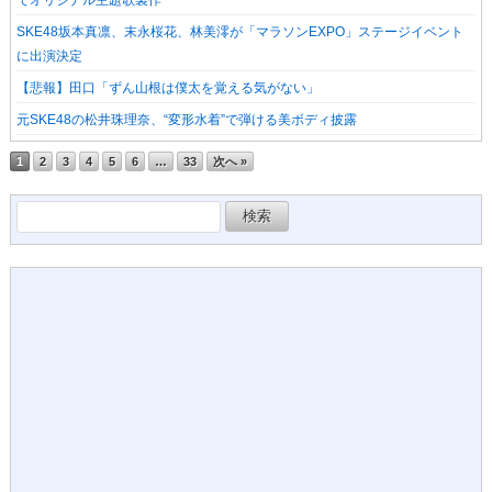
でオリジナル主題歌製作
SKE48坂本真凛、末永桜花、林美澪が「マラソンEXPO」ステージイベント
に出演決定
【悲報】田口「ずん山根は僕太を覚える気がない」
元SKE48の松井珠理奈、“変形水着”で弾ける美ボディ披露
1
2
3
4
5
6
…
33
次へ »
検
索: