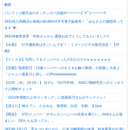
解除
パシフィコ握手会のキッチンカー詳細ｷﾀ━━━━(ﾟ∀ﾟ)━━━━!!
SKE48入内嶋涼が表紙のBUBKA4月号電子版発売！「みなさんの感想待って
ます
」
SKE48倉島杏実「玲奈さんから 選抜おめでとうしてもらいました!!」
【水着】「行天優莉奈はすごいんです！」イメージビデオ販売決定！【沖
縄】
【リミスタ】完売してるメンバーたったの2人だけｗｗｗｗｗｗｗｗ
【悲報】指原莉乃「13歳メンバーへのキス＆お触り動画」が拡散し大炎上
「ジャニー喜多川と同じ」の声wwwwwwwww
【2/29 （木） 26:29～】 日テレ「OUTOF48」 AKB17期研究生へのドッキリ
で人間性チェック
「2024年理想の上司ランキング」に指原莉乃さんがランクイン！
【消えた】神セブン、たかみな、珠理奈、白石、生駒、まゆゆ
【闇深】 STUメンバー「オサレカンパニーの衣装を着たい…AKBさんが羨
ましい…OGたちも言ってた。」
SKE48 3月1日「手をつなぎながら」公演 川嶋美晴が休演、鈴木愛菜が出演に