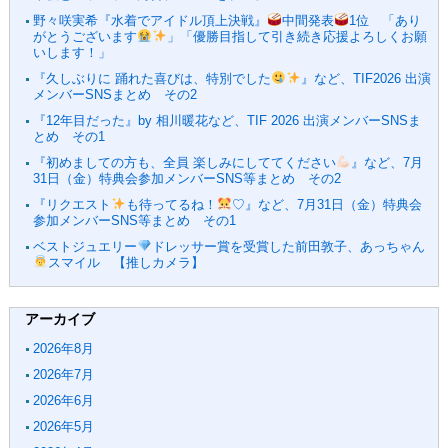
野々咲実希『水着でアイドル頂上決戦』
中間発表
1位 「あり
がとうございます
」「優勝目指して引き続き応援よろしくお願
いします！」
『久しぶりに 踊れた喜びは、特別でした
』など、TIF2026 出演
メンバーSNSまとめ その2
『12年目だった』by 相川暖花など、TIF 2026 出演メンバーSNSま
とめ その1
『初めましての方も、全員 楽しみにしててください
』など、7月
31日（金）特典会参加メンバーSNS等まとめ その2
『リクエスト
も待ってるね！
♡』など、7月31日（金）特典会
参加メンバーSNS等まとめ その1
ベストジュエリー
ドレッサー賞を受賞した前田敦子、あっちゃん
スマイル 【推しカメラ】
アーカイブ
2026年8月
2026年7月
2026年6月
2026年5月