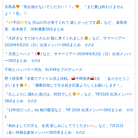
矢島凪
『気を抜かないでください！！』
、『まだ夏は終わりません
よ！！笑』
『
平日
でも 沢山の方が来てくれて 嬉しかったです
』など、 倉島杏
実、松本慈子、河村優愛SNSまとめ
『大好きな すだゆりさんが 観に来てくれました
』など、サマーツアー
2026年8月2日（日）出演メンバーSNSまとめ その2
＂天然ニーハイ＂ (
) など、サマーツアー 2026年8月2日（日）出演メンバ
ーSNSまとめ その1
千秋とパッパラー河合、KLP48をプロデュース
野々咲実希『水着でアイドル頂上決戦』
中間発表
1位 「ありがとうご
ざいます
」「優勝目指して引き続き応援よろしくお願いします！」
『久しぶりに 踊れた喜びは、特別でした
』など、TIF2026 出演メンバー
SNSまとめ その2
『12年目だった』by 相川暖花など、TIF 2026 出演メンバーSNSまとめ その
1
『初めましての方も、全員 楽しみにしててください
』など、7月31日
（金）特典会参加メンバーSNS等まとめ その2