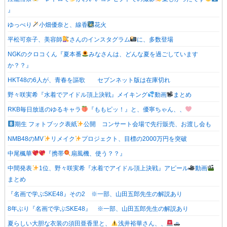
』
ゆっぺり
小畑優奈と、線香
花火
平松可奈子、美容師
さんのインスタグラム
に、多数登場
NGKのクロコくん『夏本番
みなさんは、どんな夏を過ごしています
か？？』
HKT48の6人が、青春を謳歌 セブンネット版は在庫切れ
野々咲実希『水着でアイドル頂上決戦』メイキング
動画
まとめ
RKB毎日放送のゆるキャラ
『ももピッ！』と、優寧ちゃん、、
期生 フォトブック表紙
公開 コンサート会場で先行販売、お渡し会も
NMB48のMV
リメイク
プロジェクト、目標の2000万円を突破
中尾楓華
『携帯
扇風機、使う？？』
中間発表
1位、野々咲実希『水着でアイドル頂上決戦』アピール
動画
まとめ
『名画で学ぶSKE48』その2 ※一部、山田五郎先生の解説あり
8年ぶり『名画で学ぶSKE48』 ※一部、山田五郎先生の解説あり
夏らしい大胆な衣装の須田亜香里と、
浅井裕華さん、、