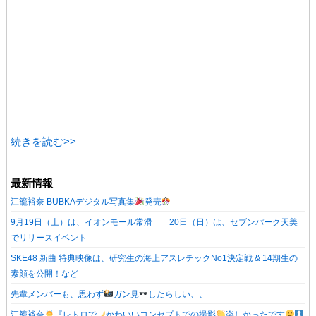
続きを読む>>
最新情報
江籠裕奈 BUBKAデジタル写真集
発売
9月19日（土）は、イオンモール常滑 20日（日）は、セブンパーク天美
でリリースイベント
SKE48 新曲 特典映像は、研究生の海上アスレチックNo1決定戦 & 14期生の
素顔を公開！など
先輩メンバーも、思わず
ガン見
したらしい、、
江籠裕奈
『レトロで
かわいいコンセプトでの撮影
楽しかったです