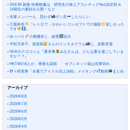
SKE48 新曲 特典映像は、研究生の海上アスレチックNo1決定戦 &
14期生の素顔を公開！など
先輩メンバーも、思わず
ガン見
したらしい、、
江籠裕奈
『レトロで
かわいいコンセプトでの撮影
楽しかった
です
』
ゆっぺり
小畑優奈と、線香
花火
平松可奈子、美容師
さんのインスタグラム
に、多数登場
NGKのクロコくん『夏本番
みなさんは、どんな夏を過ごしていま
すか？？』
HKT48の6人が、青春を謳歌 セブンネット版は在庫切れ
野々咲実希『水着でアイドル頂上決戦』メイキング
動画
まとめ
アーカイブ
2026年8月
2026年7月
2026年6月
2026年5月
2026年4月