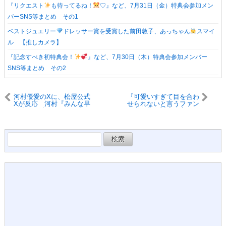
『リクエスト
も待ってるね！
♡』など、7月31日（金）特典会参加メン
バーSNS等まとめ その1
ベストジュエリー
ドレッサー賞を受賞した前田敦子、あっちゃん
スマイ
ル 【推しカメラ】
『記念すべき初特典会！
』など、7月30日（木）特典会参加メンバー
SNS等まとめ その2
河村優愛のXに、松屋公式
『可愛いすぎて目を合わ
Xが反応 河村『みんな早
せられないと言うファン
く食べに来てね、いい匂
の方の為に対応を考える
いが充満しています』、
南澤恋々』など、握手
松屋『おはようございま
会 @幕張メッセ 1日目
すﾄﾞﾝﾌﾞﾘ
』
チームSまとめ その2
検
索: