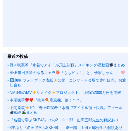
最近の投稿
野々咲実希『水着でアイドル頂上決戦』メイキング
動画
まとめ
RKB毎日放送のゆるキャラ
『ももピッ！』と、優寧ちゃん、、
期生 フォトブック表紙
公開 コンサート会場で先行販売、お渡
し会も
NMB48のMV
リメイク
プロジェクト、目標の2000万円を突破
中尾楓華
『携帯
扇風機、使う？？』
中間発表
1位、野々咲実希『水着でアイドル頂上決戦』アピール
動画
まとめ
『名画で学ぶSKE48』その2 ※一部、山田五郎先生の解説あり
8年ぶり『名画で学ぶSKE48』 ※一部、山田五郎先生の解説あり