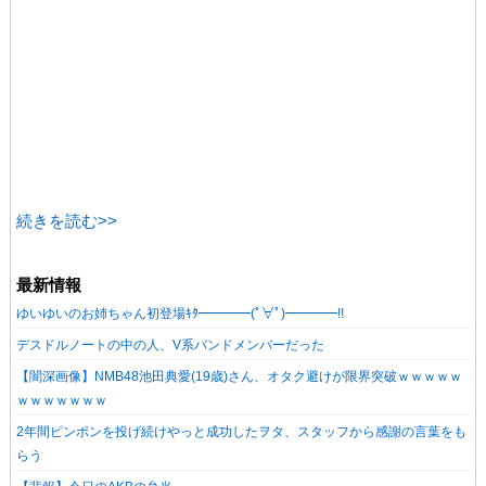
続きを読む>>
最新情報
ゆいゆいのお姉ちゃん初登場ｷﾀ━━━━(ﾟ∀ﾟ)━━━━!!
デスドルノートの中の人、V系バンドメンバーだった
【闇深画像】NMB48池田典愛(19歳)さん、オタク避けが限界突破ｗｗｗｗｗ
ｗｗｗｗｗｗｗ
2年間ピンポンを投げ続けやっと成功したヲタ、スタッフから感謝の言葉をも
らう