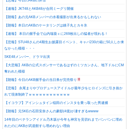
【悲報】今日のAKBの弁当
【速報】JKT48とAKB48が合同ミーグリ開催
【朗報】あの元AKBメンバーの水着撮影が出来るかもしれない
【朗報】本日のAKBのケータリングは銚子丸とカキ氷
【速報】 本日の握手会で山内瑞葵ｃに269枚出しの猛者が現れる！
【悲報】STU48さんの4期生お披露目イベント、キャパ230の箱に50人しか来
なかった模様・・・
SKE48メンバー、ドラマ出演
【大悲報】AKBの公式スポンサーであるはずのミツカンさん、地下ドルにCM
奪われた模様
【朗報】今日のAKB握手会の当日券が完売祭り
【悲報】 永尾まりやプロデュースアイドルが最年少をヒロインズに引き抜か
れて現体制終了ｗｗｗｗｗｗｗｗｗｗｗｗ
【イコラブ】アインシュタイン稲田のインスタを乗っ取った男逮捕
【朗報】元SKEの石田安奈さんの豪邸(4億)が凄すぎるwwww
14年目のベテランアイドル乃木坂が今年も神宮を見切れまでパンパンに埋め
れたのにAKBが武道館すら埋めれない理由