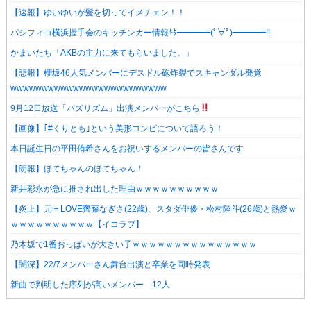
【速報】ゆいゆいが髪を切ってイメチェン！！
パシフィコ横浜握手会のキッチンカー情報ｷﾀ━━━━(ﾟ∀ﾟ)━━━━!!
かまいたち「AKBの主力に来てもらいました。」
【悲報】櫻坂46人気メンバーにデスドル砲炸裂でスキャンダル発覚
wwwwwwwwwwwwwwwwwwwwwwwww
9月12日放送「バズリズム」出演メンバーがこちら
【画像】｢#くりとも｣という美形コンビについて語ろう！
本日誕生日の平田侑希さんをお祝いするメンバーの皆さんです
【朗報】ほてちゃんのほてちゃん！
新井彩永が急に推され出した理由ｗｗｗｗｗｗｗｗｗｗ
【炎上】元＝LOVE齊藤なぎさ(22歳)、スタダ俳優・松村陸斗(26歳)と熱愛ｗ
ｗｗｗｗｗｗｗｗｗｗ【イコラブ】
乃木坂で1番おっぱいが大きい子ｗｗｗｗｗｗｗｗｗｗｗｗｗｗｗ
【闇深】22/7メンバーさん舞台出演と卒業を同時発表
新曲で判明した序列が高いメンバー 12人