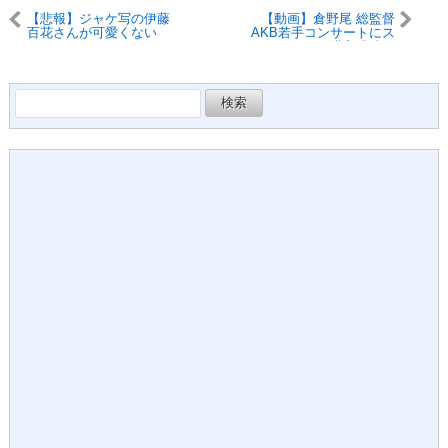
【悲報】ジャケ写の伊藤
【動画】倉野尾 総監督
百花さんが可愛くない
AKB若手コンサートにス
タッフとして潜入成功し
てしまうwww www www
www
検
索: